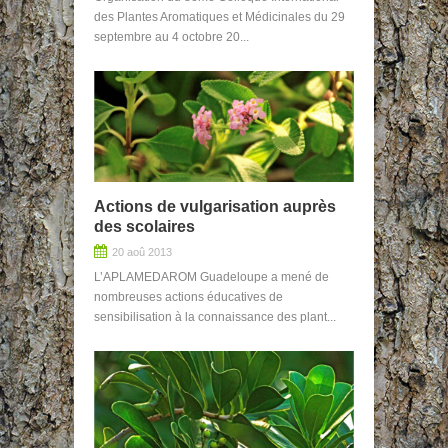
des Plantes Aromatiques et Médicinales du 29
septembre au 4 octobre 20...
Actions de vulgarisation auprès
des scolaires
20 aoû 2013
L’APLAMEDAROM Guadeloupe a mené de
nombreuses actions éducatives de
sensibilisation à la connaissance des plant...